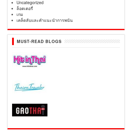
Uncategorized
ล็อตเตอรี่
เกม
เคล็ดลับและคำแนะนำการพนัน
MUST-READ BLOGS