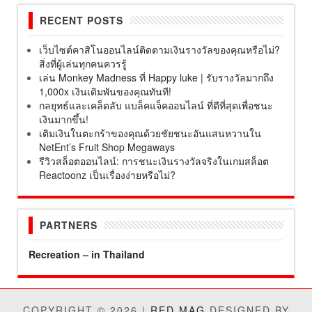
RECENT POSTS
เว็บไซต์คาสิโนออนไลน์ติดตามเงินรางวัลของคุณหรือไม่?
สิ่งที่ผู้เล่นทุกคนควรรู้
เล่น Monkey Madness ที่ Happy luke | รับรางวัลมากถึง
1,000x เงินเดิมพันของคุณทันที!
กลยุทธ์และเคล็ดลับ แบล็คแจ็คออนไลน์ ที่ดีที่สุดเพื่อชนะ
เงินมากขึ้น!
เติมเงินในตะกร้าของคุณด้วยชัยชนะอันแสนหวานใน
NetEnt’s Fruit Shop Megaways
รีวิวสล็อตออนไลน์: การชนะเงินรางวัลจริงในเกมสล็อต
Reactoonz เป็นเรื่องง่ายหรือไม่?
PARTNERS
Recreation – in Thailand
COPYRIGHT © 2026 |
RED MAG
DESIGNED BY