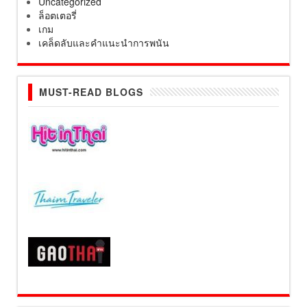
Uncategorized
ล็อตเตอรี่
เกม
เคล็ดลับและคำแนะนำการพนัน
MUST-READ BLOGS