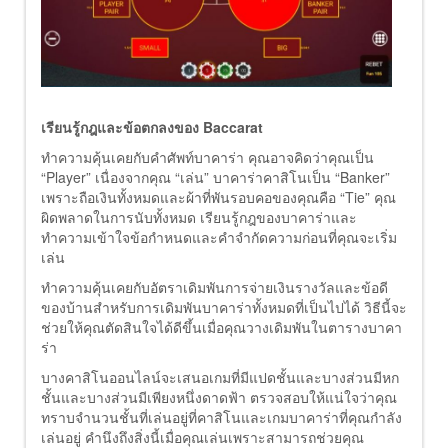
เรียนรู้กฎและข้อตกลงของ Baccarat
ทำความคุ้นเคยกับคำศัพท์บาคาร่า คุณอาจคิดว่าคุณเป็น
“Player” เนื่องจากคุณ “เล่น” บาคาร่าคาสิโนเป็น “Banker”
เพราะถือเงินทั้งหมดและผ้าที่พันรอบคอของคุณคือ “Tie” คุณ
ผิดพลาดในการนับทั้งหมด เรียนรู้กฎของบาคาร่าและ
ทำความเข้าใจข้อกำหนดและคำจำกัดความก่อนที่คุณจะเริ่ม
เล่น
ทำความคุ้นเคยกับอัตราเดิมพันการจ่ายเงินรางวัลและข้อดี
ของบ้านสำหรับการเดิมพันบาคาร่าทั้งหมดที่เป็นไปได้ วิธีนี้จะ
ช่วยให้คุณตัดสินใจได้ดีขึ้นเมื่อคุณวางเดิมพันในตารางบาคา
ร่า
บางคาสิโนออนไลน์จะเสนอเกมที่มีแปดชั้นและบางส่วนมีหก
ชั้นและบางส่วนมีเพียงหนึ่งดาดฟ้า ตรวจสอบให้แน่ใจว่าคุณ
ทราบจำนวนชั้นที่เล่นอยู่ที่คาสิโนและเกมบาคาร่าที่คุณกำลัง
เล่นอยู่ คำนึงถึงสิ่งนี้เมื่อคุณเล่นเพราะสามารถช่วยคุณ